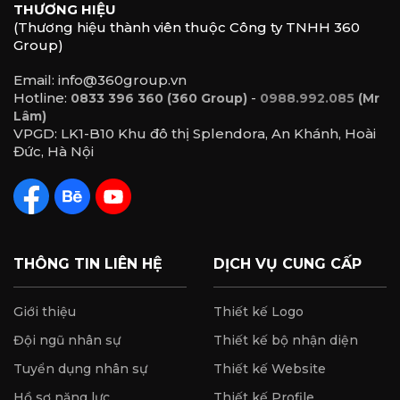
THƯƠNG HIỆU
(Thương hiệu thành viên thuộc Công ty TNHH 360
Group)
Email: info@360group.vn
Hotline:
-
0833 396 360 (360 Group)
0988.992.085
(Mr
Lâm)
VPGD: LK1-B10 Khu đô thị Splendora, An Khánh, Hoài
Đức, Hà Nội
THÔNG TIN LIÊN HỆ
DỊCH VỤ CUNG CẤP
Giới thiệu
Thiết kế Logo
Đội ngũ nhân sự
Thiết kế bộ nhận diện
Tuyển dụng nhân sự
Thiết kế Website
Hồ sơ năng lực
Thiết kế Profile