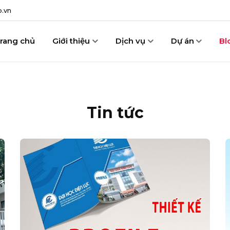
.vn
rang chủ
Giới thiệu
Dịch vụ
Dự án
Bl
Tin tức