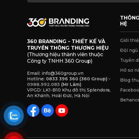
THÔNG 
HỆ
Giới thi
360 BRANDING - THIẾT KẾ VÀ
TRUYỀN THÔNG THƯƠNG HIỆU
Đội ngũ
(Thương hiệu thành viên thuộc
Tuyển d
Công ty TNHH 360 Group)
Hồ sơ n
Email: info@360group.vn
Hotline:
0833 396 360 (360 Group)
-
Blog th
0988.992.085
(Mr Lâm)
Facebo
VPGD: LK1-B10 Khu đô thị Splendora,
An Khánh, Hoài Đức, Hà Nội
Behanc