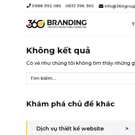
Chuyển
0988 992 085
-
0833 396 360
info@360group
đến
nội
dung
T
Không kết quả
Có vẻ như chúng tôi không tìm thấy những gì 
Khám phá chủ đề khác
Dịch vụ thiết kế website
>