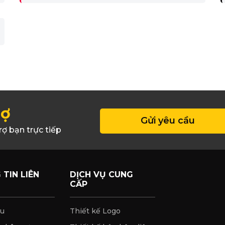
rợ
Gửi yêu cầu
rợ bạn trực tiếp
TIN LIÊN
DỊCH VỤ CUNG
CẤP
ệu
Thiết kế Logo