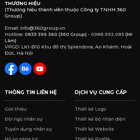
THƯƠNG HIỆU
(Thương hiệu thành viên thuộc Công ty TNHH 360
Group)
Email: info@360group.vn
Hotline:
-
0833 396 360 (360 Group)
0988.992.085
(Mr
Lâm)
VPGD: LK1-B10 Khu đô thị Splendora, An Khánh, Hoài
Đức, Hà Nội
THÔNG TIN LIÊN HỆ
DỊCH VỤ CUNG CẤP
Giới thiệu
Thiết kế Logo
Đội ngũ nhân sự
Thiết kế bộ nhận diện
Tuyển dụng nhân sự
Thiết kế Website
Hồ sơ năng lực
Thiết kế Profile