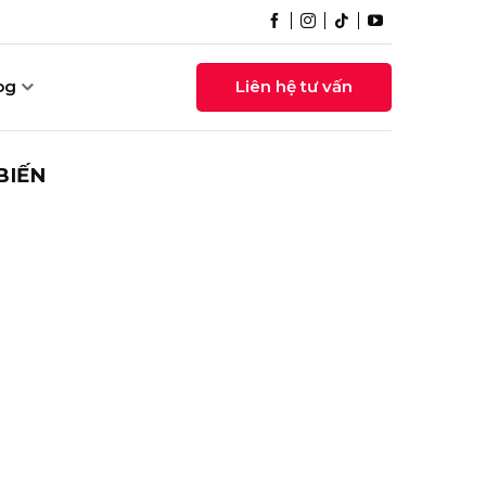
og
Liên hệ tư vấn
BIẾN