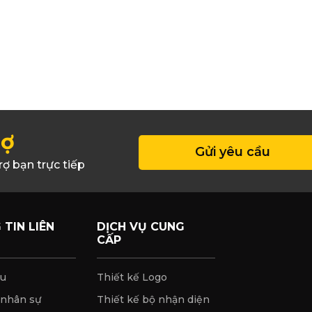
rợ
Gửi yêu cầu
rợ bạn trực tiếp
TIN LIÊN
DỊCH VỤ CUNG
CẤP
ệu
Thiết kế Logo
 nhân sự
Thiết kế bộ nhận diện