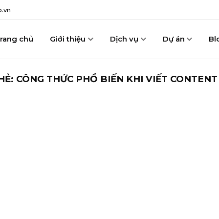
.vn
rang chủ
Giới thiệu
Dịch vụ
Dự án
Bl
HẺ:
CÔNG THỨC PHỔ BIẾN KHI VIẾT CONTEN