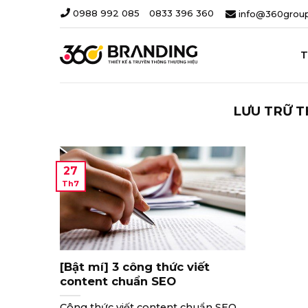
Chuyển
0988 992 085
-
0833 396 360
info@360group
đến
nội
dung
T
LƯU TRỮ T
27
Th7
[Bật mí] 3 công thức viết
content chuẩn SEO
Công thức viết content chuẩn SEO