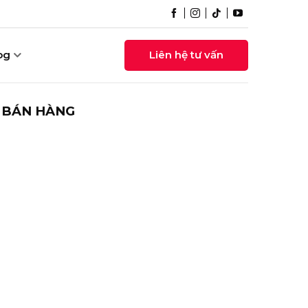
og
Liên hệ tư vấn
T BÁN HÀNG