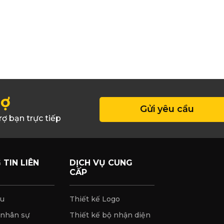
rợ
Gửi yêu cầu
rợ bạn trực tiếp
TIN LIÊN
DỊCH VỤ CUNG
CẤP
ệu
Thiết kế Logo
 nhân sự
Thiết kế bộ nhận diện