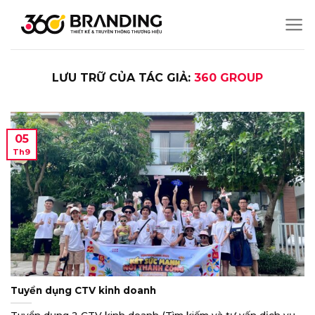
Chuyển
đến
nội
dung
LƯU TRỮ CỦA TÁC GIẢ:
360 GROUP
05
Th9
Tuyển dụng CTV kinh doanh