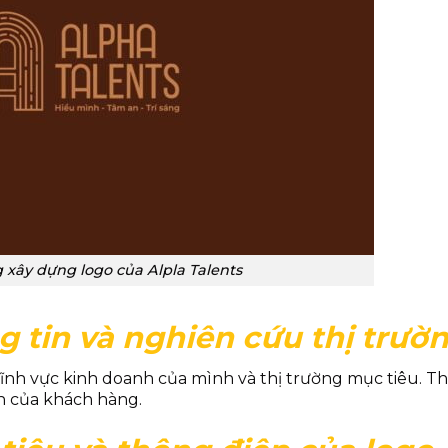
xây dựng logo của Alpla Talents
g tin và nghiên cứu thị trườ
ề lĩnh vực kinh doanh của mình và thị trường mục tiêu. T
ch của khách hàng.