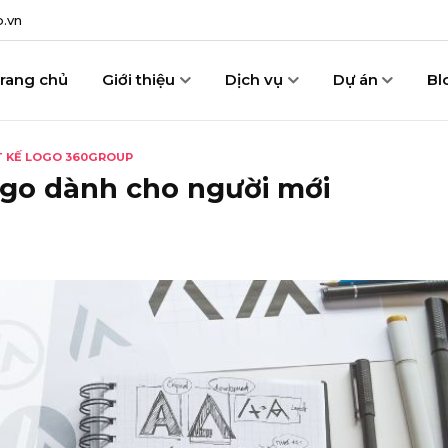
.vn
rang chủ
Giới thiệu
Dịch vụ
Dự án
Bl
ẾT KẾ LOGO 360GROUP
logo dành cho người mới