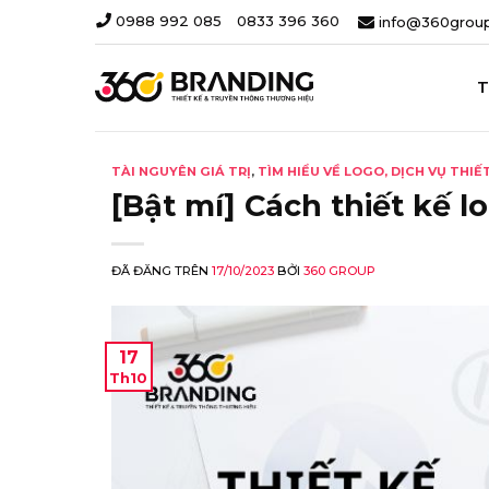
Chuyển
0988 992 085
-
0833 396 360
info@360group
đến
nội
dung
T
TÀI NGUYÊN GIÁ TRỊ
,
TÌM HIỂU VỀ LOGO, DỊCH VỤ THI
[Bật mí] Cách thiết kế 
ĐÃ ĐĂNG TRÊN
17/10/2023
BỞI
360 GROUP
17
Th10