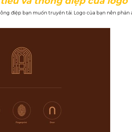
tiêu và thông điệp của logo
thông điệp bạn muốn truyền tải. Logo của bạn nên phản