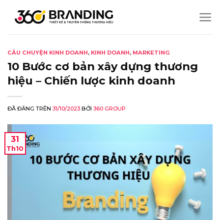
Chuyển
đến
nội
dung
CÂU CHUYỆN KINH DOANH
,
KINH DOANH
,
MARKETING
10 Bước cơ bản xây dựng thương
hiệu – Chiến lược kinh doanh
ĐÃ ĐĂNG TRÊN
31/10/2023
BỞI
360 GROUP
31
Th10