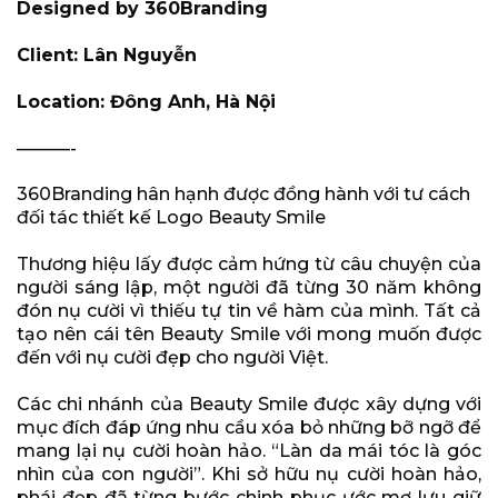
Designed by 360Branding
Client: Lân Nguyễn
Location: Đông Anh, Hà Nội
———-
360Branding hân hạnh được đồng hành với tư cách
đối tác thiết kế Logo Beauty Smile
Thương hiệu lấy được cảm hứng từ câu chuyện của
người sáng lập, một người đã từng 30 năm không
đón nụ cười vì thiếu tự tin về hàm của mình.
Tất cả
tạo nên cái tên Beauty Smile với mong muốn được
đến với nụ cười đẹp cho người Việt.
Các chi nhánh của Beauty
Smile được xây dựng với
mục đích đáp ứng nhu cầu xóa bỏ những bỡ ngỡ để
mang lại nụ cười hoàn hảo. “Làn da mái tóc là góc
nhìn của con người”.
Khi sở hữu nụ cười hoàn hảo,
phái đẹp đã từng bước chinh phục ước mơ lưu giữ