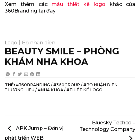
Xem thêm các
mẫu thiết kế logo
khác của
360Branding tại đây
Logo
|
Bộ nhận diện
BEAUTY SMILE – PHÒNG
KHÁM NHA KHOA
THẺ:
#360BRANDING / #360GROUP / #BỘ NHẬN DIỆN
THƯƠNG HIỆU / #NHA KHOA / #THIẾT KẾ LOGO
Bluesky Techco –
APK Jump – Đơn vị
Technology Company
phát triển WEB