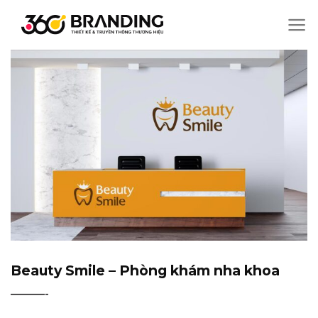
Chuyển
đến
nội
dung
Beauty Smile – Phòng khám nha khoa
———-