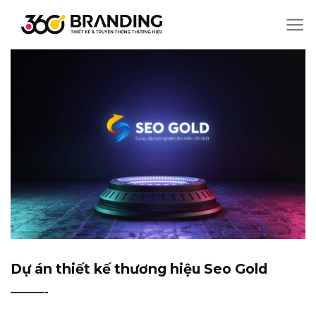
Chuyển
đến
nội
dung
Dự án thiết kế thương hiệu Seo Gold
———-