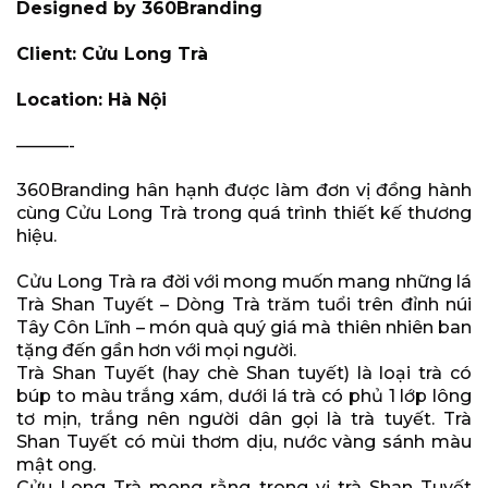
Designed by 360Branding
Client: Cửu Long Trà
Location: Hà Nội
———-
360Branding hân hạnh được làm đơn vị đồng hành
cùng Cửu Long Trà trong quá trình thiết kế thương
hiệu.
Cửu Long Trà ra đời với mong muốn mang những lá
Trà Shan Tuyết – Dòng Trà trăm tuổi trên đỉnh núi
Tây Côn Lĩnh – món quà quý giá mà thiên nhiên ban
tặng đến gần hơn với mọi người.
Trà Shan Tuyết (hay chè Shan tuyết) là loại trà có
búp to màu trắng xám, dưới lá trà có phủ 1 lớp lông
tơ mịn, trắng nên người dân gọi là trà tuyết. Trà
Shan Tuyết có mùi thơm dịu, nước vàng sánh màu
mật ong.
Cửu Long Trà mong rằng trong vị trà Shan Tuyết