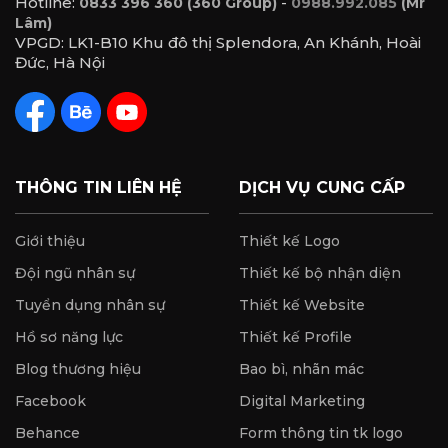
Hotline:
-
0833 396 360 (360 Group)
0988.992.085
(Mr
Lâm)
VPGD: LK1-B10 Khu đô thị Splendora, An Khánh, Hoài
Đức, Hà Nội
THÔNG TIN LIÊN HỆ
DỊCH VỤ CUNG CẤP
Giới thiệu
Thiết kế Logo
Đội ngũ nhân sự
Thiết kế bộ nhận diện
Tuyển dụng nhân sự
Thiết kế Website
Hồ sơ năng lực
Thiết kế Profile
Blog thương hiệu
Bao bì, nhãn mác
Facebook
Digital Marketing
Behance
Form thông tin tk logo