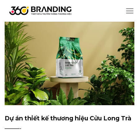
Chuyển
đến
nội
dung
Dự án thiết kế thương hiệu Cửu Long Trà
———-