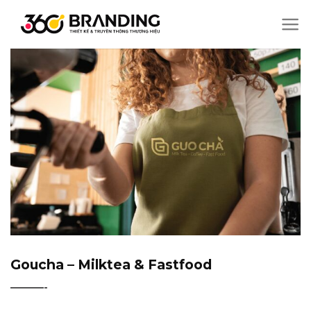
Chuyển
đến
nội
dung
Goucha – Milktea & Fastfood
———-