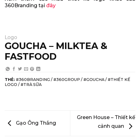
360Branding tại
đây
Logo
GOUCHA – MILKTEA &
FASTFOOD
THẺ:
#360BRANDING / #360GROUP / #GOUCHA / #THIẾT KẾ
LOGO / #TRÀ SỮA
Green House – Thiết kế
Gạo Ông Thắng
cảnh quan