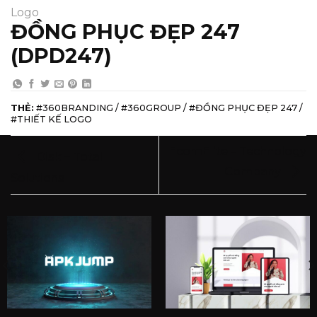
Logo
ĐỒNG PHỤC ĐẸP 247
(DPD247)
THẺ:
#360BRANDING / #360GROUP / #ĐỒNG PHỤC ĐẸP 247 /
#THIẾT KẾ LOGO
EcomElite – Technology
Disk – Total
Company
Solutions