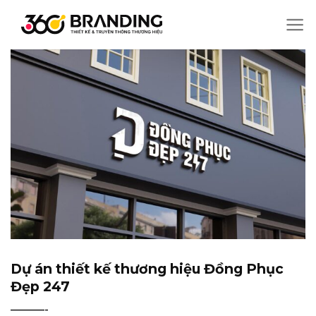
Chuyển
đến
nội
dung
Dự án thiết kế thương hiệu Đồng Phục
Đẹp 247
———-