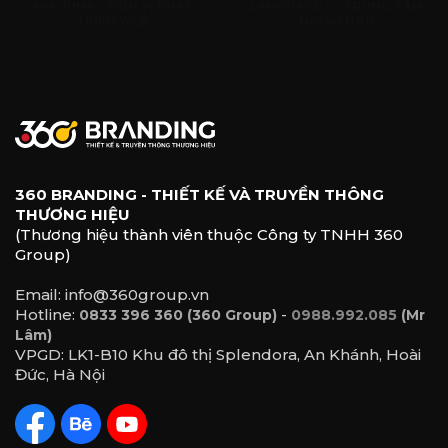
APK JUMP – ĐƠN VỊ PHÁT
LANGUAGE 5 – TRUNG TÂM
TRIỂN WEB
NGOẠI NGỮ
360 BRANDING - THIẾT KẾ VÀ TRUYỀN THÔNG
THƯƠNG HIỆU
(Thương hiệu thành viên thuộc Công ty TNHH 360
Group)
Email: info@360group.vn
Hotline:
-
0833 396 360 (360 Group)
0988.992.085
(Mr
Lâm)
VPGD: LK1-B10 Khu đô thị Splendora, An Khánh, Hoài
Đức, Hà Nội