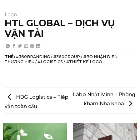
Logo
HTL GLOBAL – DỊCH VỤ
VẬN TẢI
THẺ:
#360BRANDING / #360GROUP / #BỘ NHẬN DIỆN
THƯƠNG HIỆU / #LOGISTICS / #THIẾT KẾ LOGO
Labo Nhật Minh – Phòng
HDG Logistics – Tiếp
khám Nha khoa
vận toàn cầu