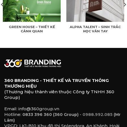
GREEN HOUSE – THIẾT KẾ
ALPHA TALENT – SINH TRẮC
CẢNH QUAN
HỌC VÂN TAY
360 BRANDING - THIẾT KẾ VÀ TRUYỀN THÔNG
THƯƠNG HIỆU
(Thương hiệu thành viên thuộc Công ty TNHH 360
Group)
Email: info@360group.vn
Hotline:
-
0833 396 360 (360 Group)
0988.992.085
(Mr
Lâm)
VPGD: LK1-B10 Khu đô thị Splendora, An Khánh, Hoài