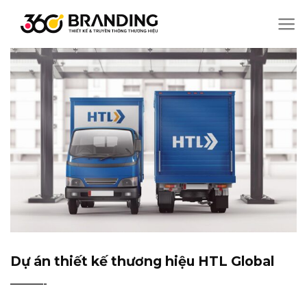
Chuyển
đến
nội
dung
Dự án thiết kế thương hiệu HTL Global
———-